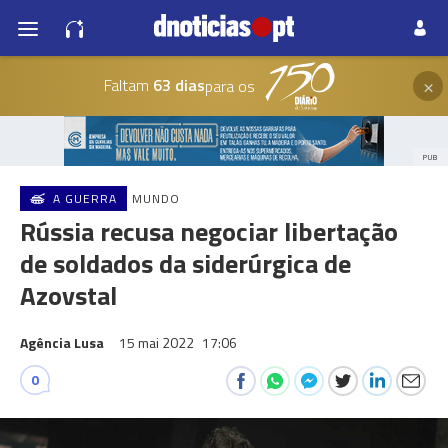
×
Faltam
63 dias
para os
PUB
A GUERRA
MUNDO
Rússia recusa negociar libertação
de soldados da siderúrgica de
Azovstal
Agência Lusa
15 mai 2022
17:06
0