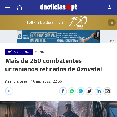
×
Faltam
66 dias
para os
PUB
A GUERRA
MUNDO
Mais de 260 combatentes
ucranianos retirados de Azovstal
Agência Lusa
16 mai 2022
22:56
0