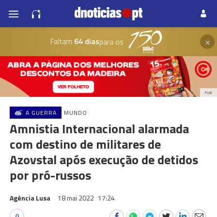
×
Faltam
64 dias
para os
PUB
A GUERRA
MUNDO
Amnistia Internacional alarmada
com destino de militares de
Azovstal após execução de detidos
por pró-russos
Agência Lusa
18 mai 2022
17:24
0