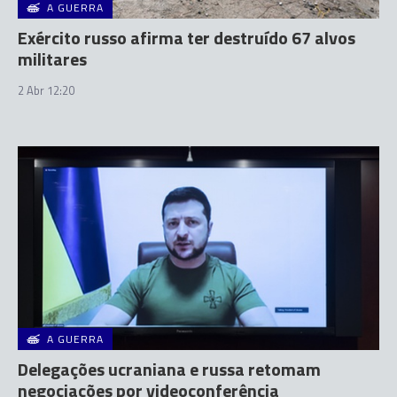
A GUERRA
Exército russo afirma ter destruído 67 alvos
militares
2 Abr 12:20
A GUERRA
Delegações ucraniana e russa retomam
negociações por videoconferência