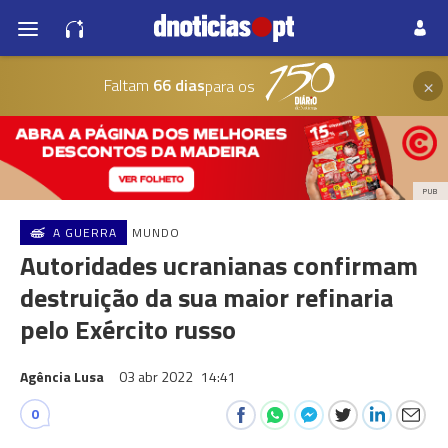
×
Faltam
66 dias
para os
PUB
A GUERRA
MUNDO
Autoridades ucranianas confirmam
destruição da sua maior refinaria
pelo Exército russo
Agência Lusa
03 abr 2022
14:41
0