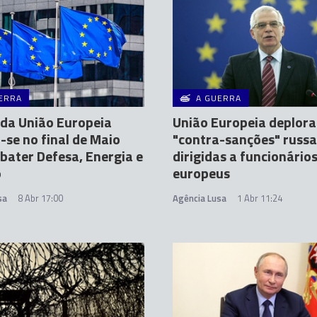
ERRA
A GUERRA
 da União Europeia
União Europeia deplora
se no final de Maio
"contra-sanções" russa
bater Defesa, Energia e
dirigidas a funcionário
o
europeus
sa
8 Abr 17:00
Agência Lusa
1 Abr 11:24