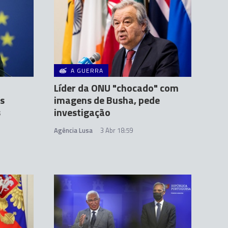
A GUERRA
Líder da ONU "chocado" com
s
imagens de Busha, pede
s
investigação
Agência Lusa
3 Abr 18:59