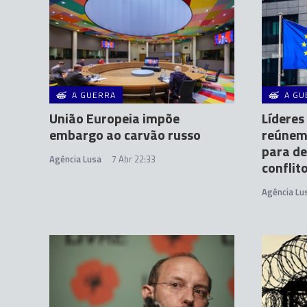
A GUERRA
A GU
União Europeia impõe
Líderes
embargo ao carvão russo
reúnem-
para de
Agência Lusa
7 Abr 22:33
conflit
Agência Lu