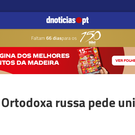
Faltam
66 dias
para os
a Ortodoxa russa pede un