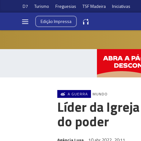
D7
Turismo
Freguesias
TSF Madeira
Iniciativas
Edição
Impressa
A GUERRA
MUNDO
Líder da Igrej
do poder
Agência Lusa
10 abr 2022
20:11