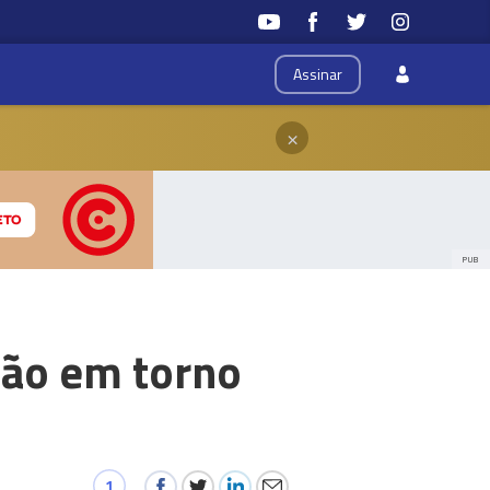
Assinar
×
PUB
ião em torno
1