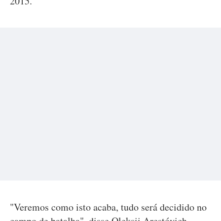
2015.
"Veremos como isto acaba, tudo será decidido no
campo de batalha", disse Oleksii Arestóvich.