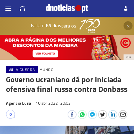
×
Faltam
65 dias
para os
PUB
A GUERRA
MUNDO
Governo ucraniano dá por iniciada
ofensiva final russa contra Donbass
Agência Lusa
10 abr 2022
20:03
0