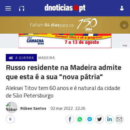
×
Faltam
64 dias
para os
PUB
A GUERRA
MADEIRA
Russo residente na Madeira admite
que esta é a sua "nova pátria"
Aleksei Titov tem 60 anos e é natural da cidade
de São Petersburgo
Rúben Santos
02 mar 2022
22:26
6