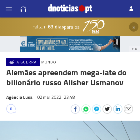
×
Faltam
63 dias
para os
PUB
A GUERRA
MUNDO
Alemães apreendem mega-iate do
bilionário russo Alisher Usmanov
Agência Lusa
02 mar 2022
23:48
0