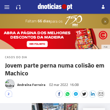
×
Faltam
66 dias
para os
PUB
CASOS DO DIA
Jovem parte perna numa colisão em
Machico
Andreína Ferreira
02 mar 2022
16:08
2