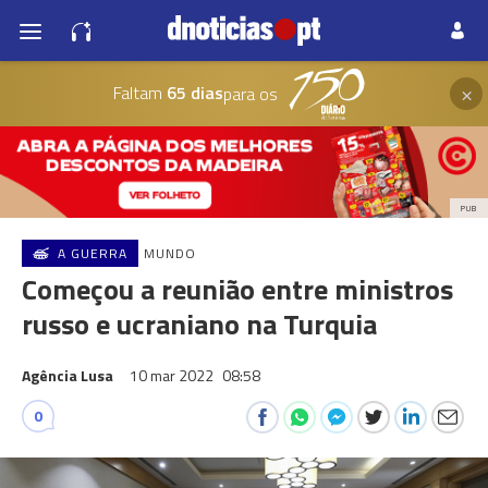
×
Faltam
65 dias
para os
PUB
A GUERRA
MUNDO
Começou a reunião entre ministros
russo e ucraniano na Turquia
Agência Lusa
10 mar 2022
08:58
0