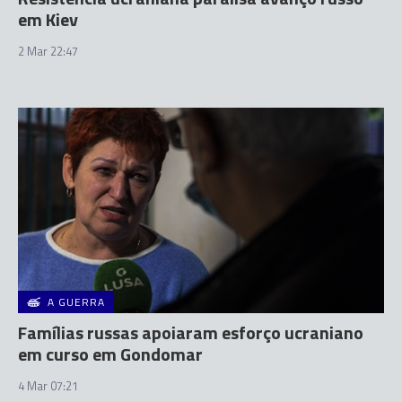
em Kiev
2 Mar 22:47
A GUERRA
Famílias russas apoiaram esforço ucraniano
em curso em Gondomar
4 Mar 07:21