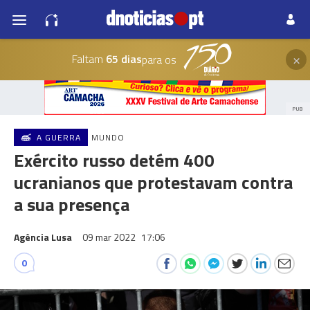
×
Faltam
65 dias
para os
PUB
A GUERRA
MUNDO
Exército russo detém 400
ucranianos que protestavam contra
a sua presença
Agência Lusa
09 mar 2022
17:06
0