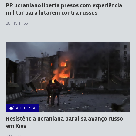
PR ucraniano liberta presos com experiência
militar para lutarem contra russos
28 Fev 11:56
A GUERRA
Resistência ucraniana paralisa avanço russo
em Kiev