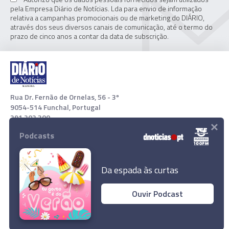
pela Empresa Diário de Notícias. Lda para envio de informação
relativa a campanhas promocionais ou de marketing do DIÁRIO,
através dos seus diversos canais de comunicação, até o termo do
prazo de cinco anos a contar da data de subscrição.
Rua Dr. Fernão de Ornelas, 56 - 3º
9054-514 Funchal, Portugal
291 202 300
×
Podcasts
Download App
Da espada às curtas
Ouvir Podcast
Exército russo retoma ofensiva contra cidades
no sudeste, entre elas Mariupol
© 2022 Empresa Diário de Notícias, Lda. Todos os direitos
reservados.
Ler Artigo