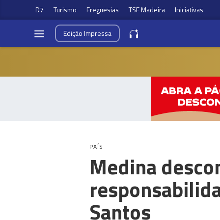
D7
Turismo
Freguesias
TSF Madeira
Iniciativas
Edição
Impressa
PAÍS
Medina descon
responsabilid
Santos