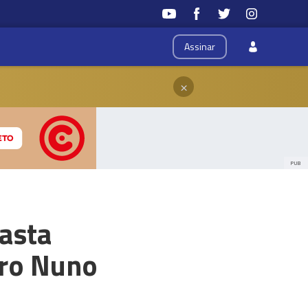
Assinar
×
PUB
asta
dro Nuno