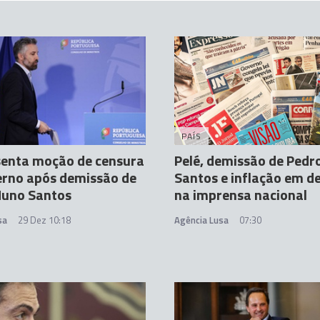
PAÍS
senta moção de censura
Pelé, demissão de Pedr
erno após demissão de
Santos e inflação em d
Nuno Santos
na imprensa nacional
sa
29 Dez 10:18
Agência Lusa
07:30