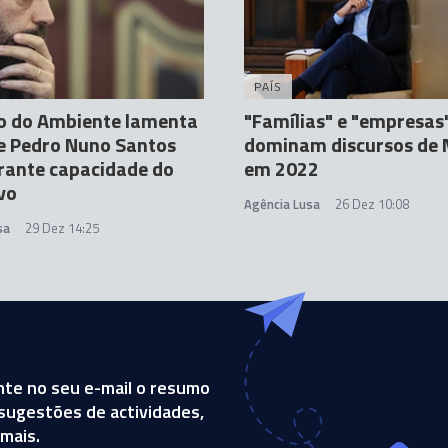
PAÍS
o do Ambiente lamenta
"Famílias" e "empresas
e Pedro Nuno Santos
dominam discursos de 
rante capacidade do
em 2022
vo
Agência Lusa
26 Dez 10:08
sa
29 Dez 14:25
te no seu e-mail o resumo
, sugestões de actividades,
mais.