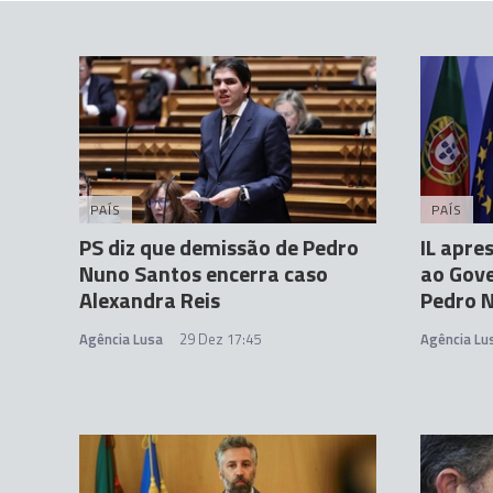
PAÍS
PAÍS
PS diz que demissão de Pedro
IL apre
Nuno Santos encerra caso
ao Gov
Alexandra Reis
Pedro 
Agência Lusa
29 Dez 17:45
Agência Lu