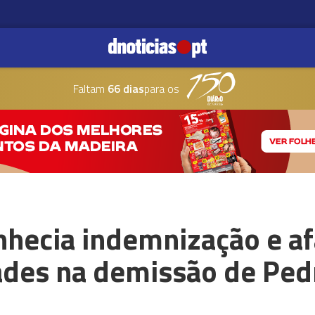
Faltam
66 dias
para os
hecia indemnização e af
ades na demissão de Pe