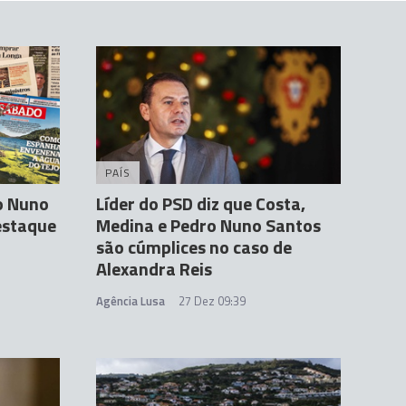
PAÍS
o Nuno
Líder do PSD diz que Costa,
estaque
Medina e Pedro Nuno Santos
são cúmplices no caso de
Alexandra Reis
Agência Lusa
27 Dez 09:39