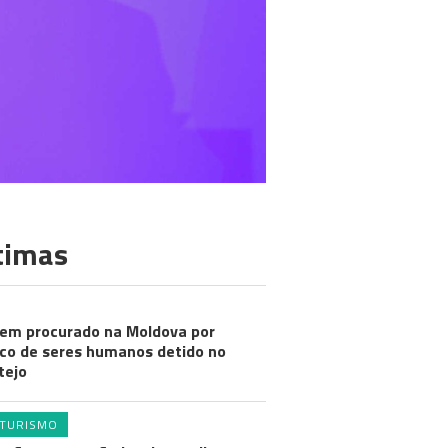
timas
m procurado na Moldova por
ico de seres humanos detido no
tejo
TURISMO