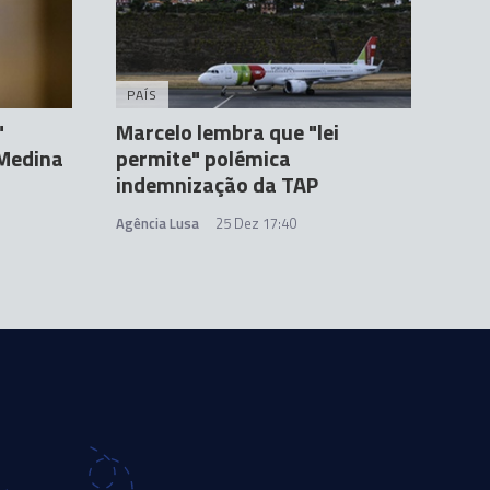
PAÍS
"
Marcelo lembra que "lei
Medina
permite" polémica
indemnização da TAP
Agência Lusa
25 Dez 17:40