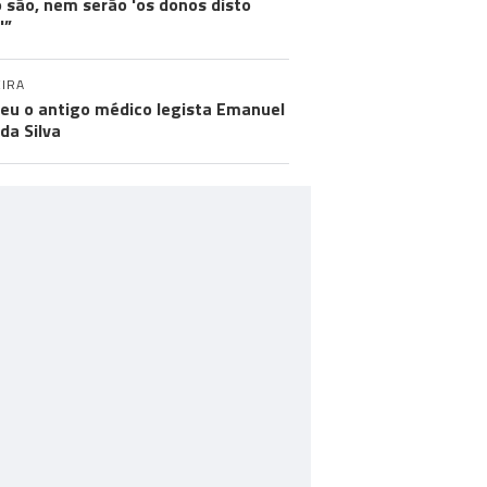
 são, nem serão 'os donos disto
'”
IRA
eu o antigo médico legista Emanuel
 da Silva