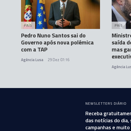
PAÍS
PAÍS
Pedro Nuno Santos sai do
Ministr
Governo após nova polémica
saída d
com a TAP
mas ga
executi
Agência Lusa
29 Dez 07:16
Agência Lu
NEWSLETTERS DIÁRIO
Receba gratuitamen
das notícias do dia
campanhas e muito 