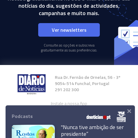
notícias do dia, sugestões de actividades,
campanhas e muito mais.
Ver newsletters
Consulte as opções e subscreva
gratuitamente as suas preferências.
Rua Dr. Fernão de Ornelas, 56 - 3º
9054-514 Funchal, Portugal
291 202 300
Instale a nossa App
×
Podcasts
"Nunca tive ambição de ser
Líder do PSD diz que Costa, Medina e Pedro
presidente”