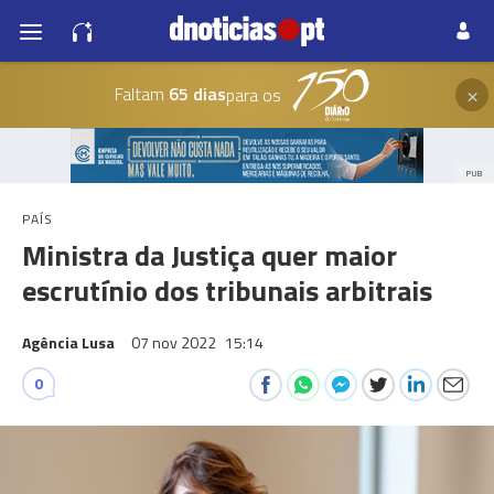
×
Faltam
65 dias
para os
PUB
PAÍS
Ministra da Justiça quer maior
escrutínio dos tribunais arbitrais
Agência Lusa
07 nov 2022
15:14
0