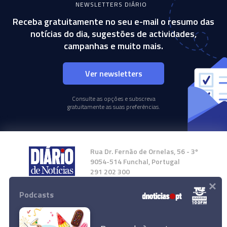
NEWSLETTERS DIÁRIO
Receba gratuitamente no seu e-mail o resumo das
notícias do dia, sugestões de actividades,
campanhas e muito mais.
Ver newsletters
Consulte as opções e subscreva
gratuitamente as suas preferências.
Rua Dr. Fernão de Ornelas, 56 - 3º
9054-514 Funchal, Portugal
291 202 300
×
Podcasts
Instale a nossa App