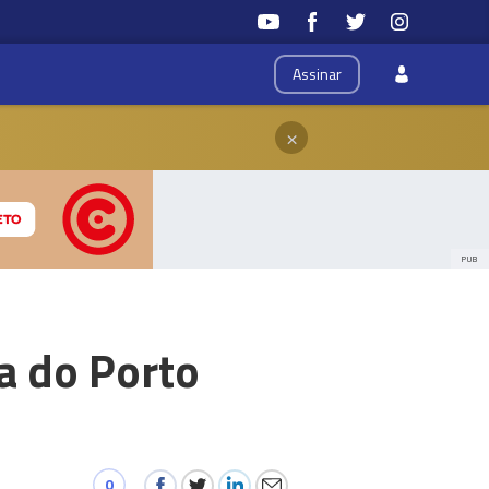
Assinar
×
PUB
a do Porto
0