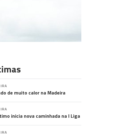
timas
IRA
do de muito calor na Madeira
IRA
timo inicia nova caminhada na I Liga
IRA