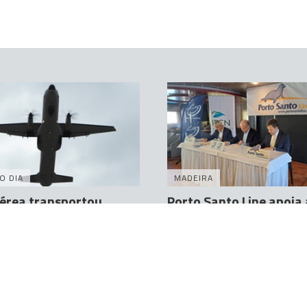
O DIA
MADEIRA
érea transportou
Porto Santo Line apoia
urgente do Porto Santo
de florestação IFCN no 
Madeira
Santo
drigues
26 Out 11:56
Orlando Drumond
4 Nov 09:52