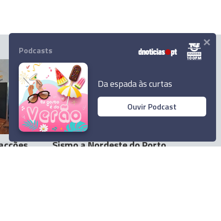
×
Podcasts
Da espada às curtas
Ouvir Podcast
CASOS DO DIA
 acções
Sismo a Nordeste do Porto
Porto
Santo
Andreína Ferreira
30 Out 10:22