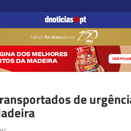
Faltam
64 dias
para os
transportados de urgênci
Madeira
:57