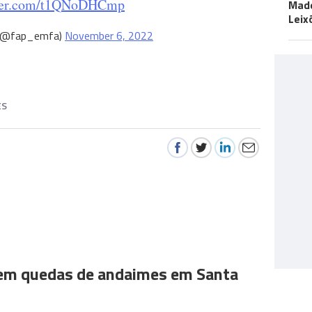
tter.com/t1QNoDHCmp
Made
Leix
 (@fap_emfa)
November 6, 2022
ES
 em quedas de andaimes em Santa