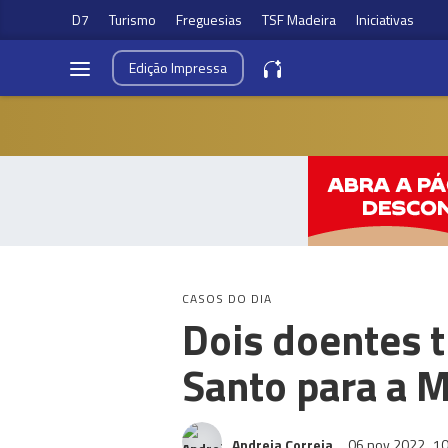
D7
Turismo
Freguesias
TSF Madeira
Iniciativas
Edição
Impressa
CASOS DO DIA
Dois doentes 
Santo para a 
Andreia Correia
06 nov 2022
10