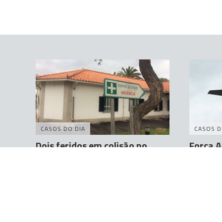
CASOS DO DIA
CASOS D
Dois feridos em colisão no
Força A
Porto Santo
doente 
para a 
Andreína Ferreira
27 Out 17:59
Carolina Ro