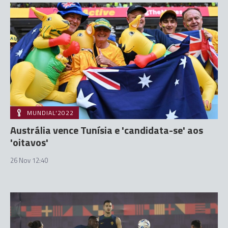
MUNDIAL'2022
Austrália vence Tunísia e 'candidata-se' aos
'oitavos'
26 Nov 12:40