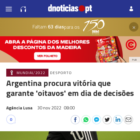
×
Faltam
63 dias
para os
PUB
MUNDIAL'2022
DESPORTO
Argentina procura vitória que
garante 'oitavos' em dia de decisões
Agência Lusa
30 nov 2022
08:00
0