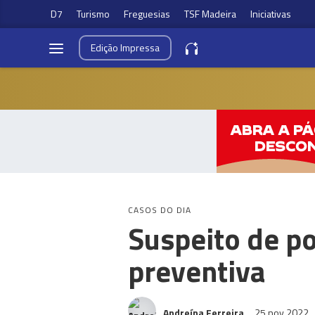
D7
Turismo
Freguesias
TSF Madeira
Iniciativas
Edição
Impressa
CASOS DO DIA
Suspeito de po
preventiva
Andreína Ferreira
25 nov 2022