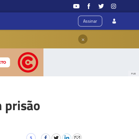
Assinar
×
PUB
m prisão
5