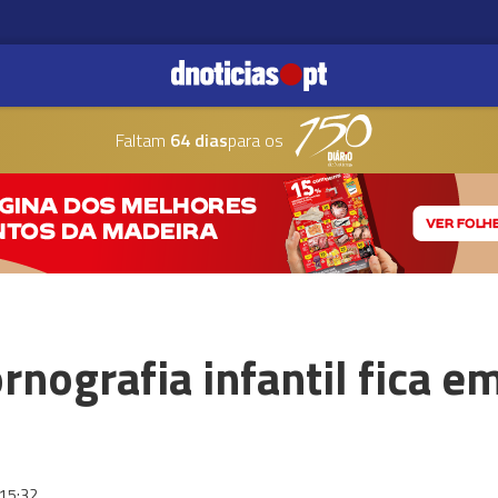
Faltam
64 dias
para os
rnografia infantil fica e
15:32