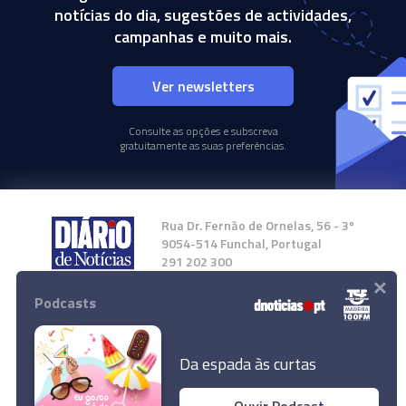
notícias do dia, sugestões de actividades,
campanhas e muito mais.
Ver newsletters
Consulte as opções e subscreva
gratuitamente as suas preferências.
Rua Dr. Fernão de Ornelas, 56 - 3º
9054-514 Funchal, Portugal
291 202 300
×
Podcasts
Instale a nossa App
Da espada às curtas
Ouvir Podcast