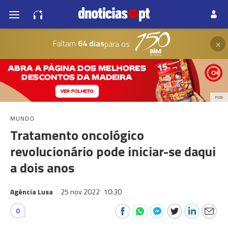
×
Faltam
64 dias
para os
PUB
MUNDO
Tratamento oncológico
revolucionário pode iniciar-se daqui
a dois anos
Agência Lusa
25 nov 2022
10:30
0