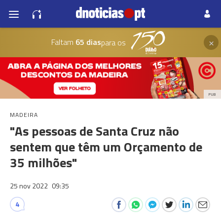
×
Faltam
65 dias
para os
PUB
MADEIRA
"As pessoas de Santa Cruz não
sentem que têm um Orçamento de
35 milhões"
25 nov 2022
09:35
4