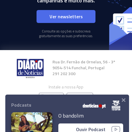
campanhas e muito mais.
Ver newsletters
Consulte as opções e subscreva
gratuitamente as suas preferências.
Rua Dr. Fernão de Ornelas, 56 - 3º
9054-514 Funchal, Portugal
291 202 300
Instale a nossa App
×
Podcasts
O bandolim
© 2024 Empresa Diário de Notícias, Lda.
Ouvir Podcast