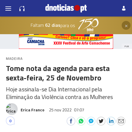
×
Faltam
62 dias
para os
PUB
MADEIRA
Tome nota da agenda para esta
sexta-feira, 25 de Novembro
Hoje assinala-se Dia Internacional pela
Eliminação da Violência contra as Mulheres
Erica Franco
25 nov 2022
07:07
0