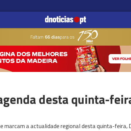
Faltam
66 dias
para os
genda desta quinta-feir
 marcam a actualidade regional desta quinta-feira, D