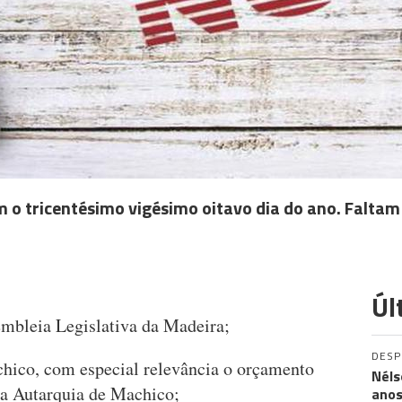
 o tricentésimo vigésimo oitavo dia do ano. Faltam
Úl
mbleia Legislativa da Madeira;
DES
ico, com especial relevância o orçamento
Néls
 da Autarquia de Machico;
ano