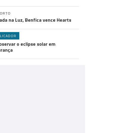
PORTO
ada na Luz, Benfica vence Hearts
LICADOR
bservar o eclipse solar em
urança