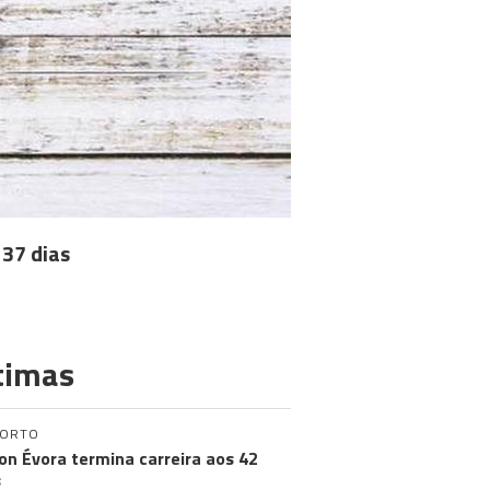
 37 dias
timas
PORTO
on Évora termina carreira aos 42
s