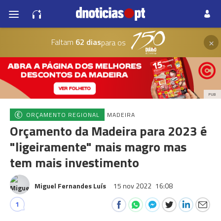
×
Faltam
62 dias
para os
PUB
ORÇAMENTO REGIONAL
MADEIRA
Orçamento da Madeira para 2023 é
"ligeiramente" mais magro mas
tem mais investimento
Miguel Fernandes Luís
15 nov 2022
16:08
1