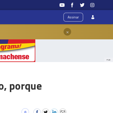
Assinar
×
PUB
o, porque
0