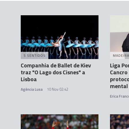
5 SENTIDOS
MADEIR
Companhia de Ballet de Kiev
Liga Po
traz "O Lago dos Cisnes" a
Cancro
Lisboa
protoco
mental
Agência Lusa
10 Nov 02:42
Erica Franc