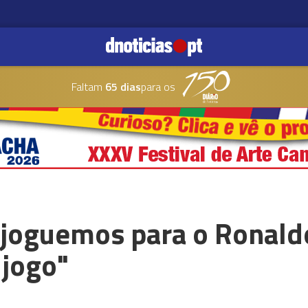
Faltam
65 dias
para os
e joguemos para o Ronald
 jogo"