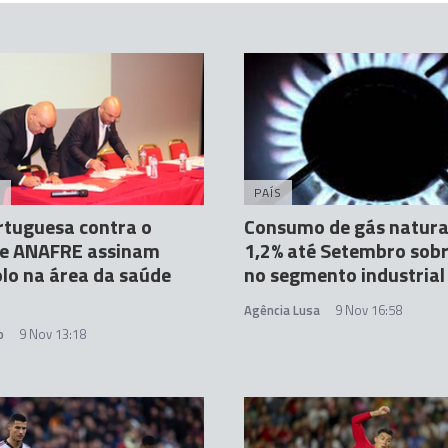
A
PAÍS
rtuguesa contra o
Consumo de gás natural
 e ANAFRE assinam
1,2% até Setembro sob
lo na área da saúde
no segmento industrial
Agência Lusa
9 Nov 16:58
o
9 Nov 13:18