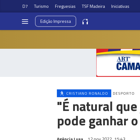
D7
Turismo
Freguesias
TSF Madeira
Iniciativas
Edição
Impressa
CRISTIANO RONALDO
DESPORTO
"É natural qu
pode ganhar o
Agência Lusa
12 nov 2022
15:43