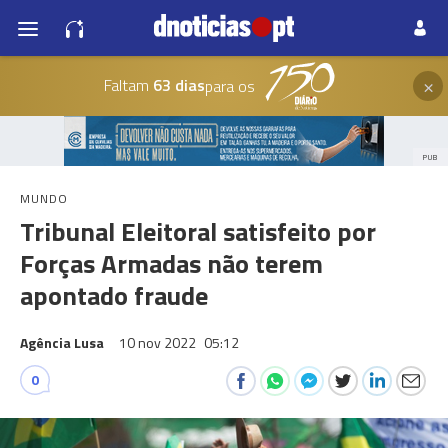
×
Faltam
63 dias
para os
PUB
MUNDO
Tribunal Eleitoral satisfeito por
Forças Armadas não terem
apontado fraude
Agência Lusa
10 nov 2022
05:12
0