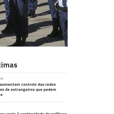
timas
DO
aumentam controlo das redes
ais de estrangeiros que pedem
os
ro apela à continuidade de políticas