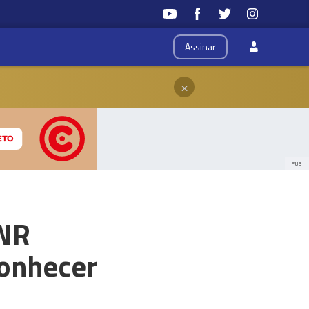
Assinar
×
PUB
GNR
conhecer