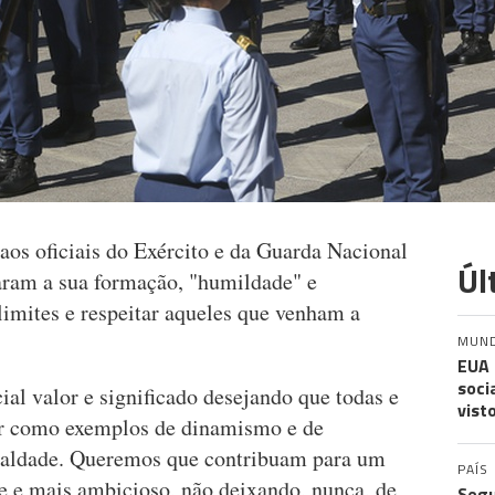
aos oficiais do Exército e da Guarda Nacional
Úl
ram a sua formação, "humildade" e
limites e respeitar aqueles que venham a
MUN
EUA 
soci
al valor e significado desejando que todas e
vist
ar como exemplos de dinamismo e de
 lealdade. Queremos que contribuam para um
PAÍS
te e mais ambicioso, não deixando, nunca, de
Segu