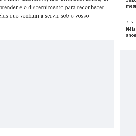
mes
aprender e o discernimento para reconhecer
uelas que venham a servir sob o vosso
DES
Néls
ano