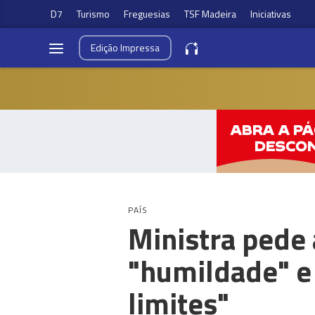
D7
Turismo
Freguesias
TSF Madeira
Iniciativas
Edição
Impressa
PAÍS
Ministra pede 
"humildade" e
limites"