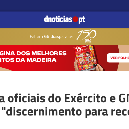
Faltam
66 dias
para os
a oficiais do Exército e 
 "discernimento para re