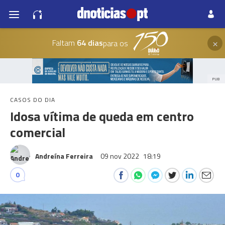
×
Faltam
64 dias
para os
PUB
CASOS DO DIA
Idosa vítima de queda em centro
comercial
Andreína Ferreira
09 nov 2022
18:19
0