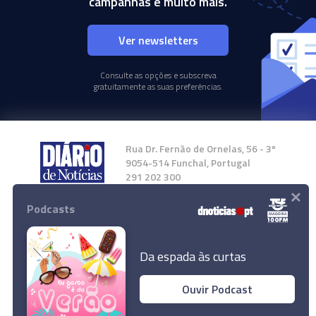
campanhas e muito mais.
Ver newsletters
Consulte as opções e subscreva
gratuitamente as suas preferências.
Rua Dr. Fernão de Ornelas, 56 - 3º
9054-514 Funchal, Portugal
291 202 300
×
Podcasts
Instale a nossa App
Da espada às curtas
Ouvir Podcast
© 2024 Empresa Diário de Notícias, Lda.