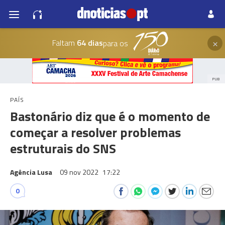
×
Faltam
64 dias
para os
PUB
PAÍS
Bastonário diz que é o momento de
começar a resolver problemas
estruturais do SNS
Agência Lusa
09 nov 2022
17:22
0