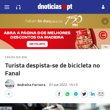
×
Faltam
64 dias
para os
PUB
CASOS DO DIA
Turista despista-se de bicicleta no
Fanal
Andreína Ferreira
07 out 2022
15:13
0