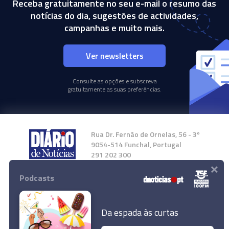
Receba gratuitamente no seu e-mail o resumo das
notícias do dia, sugestões de actividades,
campanhas e muito mais.
Ver newsletters
Consulte as opções e subscreva
gratuitamente as suas preferências.
Rua Dr. Fernão de Ornelas, 56 - 3º
9054-514 Funchal, Portugal
291 202 300
×
Podcasts
Instale a nossa App
Da espada às curtas