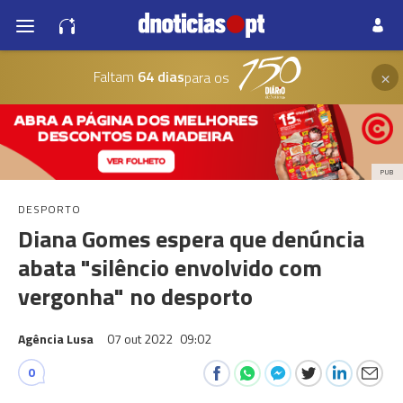
×
Faltam
64 dias
para os
PUB
DESPORTO
Diana Gomes espera que denúncia
abata "silêncio envolvido com
vergonha" no desporto
Agência Lusa
07 out 2022
09:02
0