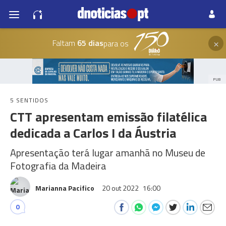
×
Faltam
65 dias
para os
PUB
5 SENTIDOS
CTT apresentam emissão filatélica
dedicada a Carlos I da Áustria
Apresentação terá lugar amanhã no Museu de
Fotografia da Madeira
Marianna Pacifico
20 out 2022
16:00
0