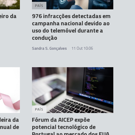
PAÍS
eiro da
976 infracções detectadas em
campanha nacional devido ao
uso do telemóvel durante a
condução
Sandra S. Gonçalves
11 Out 10:06
PAÍS
eira da
Fórum da AICEP expõe
anual de
potencial tecnológico de
Portugal ao mercado dos EUA