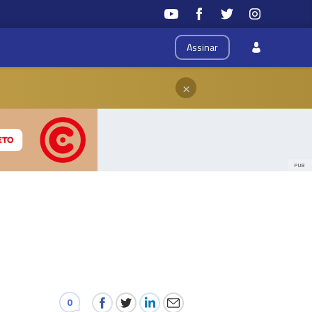
Assinar
×
PUB
0