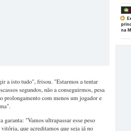
E
prin
na M
r a isto tudo", frisou. "Estarmos a tentar
 escassos segundos, não a conseguirmos, pesa
 no prolongamento com menos um jogador e
ima".
ta garanta: "Vamos ultrapassar esse peso
vitória, que acreditamos que seja já no