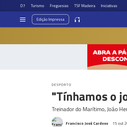
D7
Turismo
Freguesias
TSF Madeira
Iniciativas
Edição
Impressa
DESPORTO
"Tínhamos o jo
Treinador do Marítimo, João He
Francisco José Cardoso
15 out 