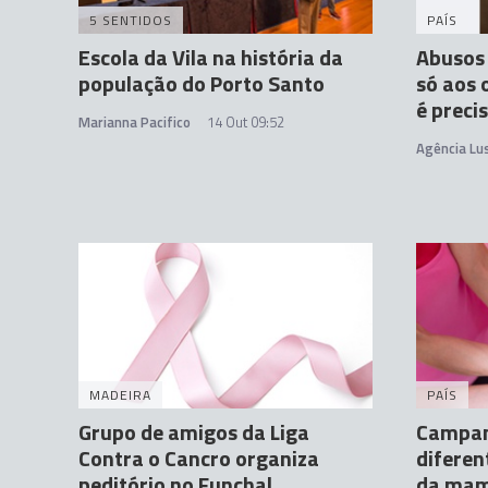
5 SENTIDOS
PAÍS
Escola da Vila na história da
Abusos
população do Porto Santo
só aos 
é preci
Marianna Pacifico
14 Out 09:52
Agência Lu
MADEIRA
PAÍS
Grupo de amigos da Liga
Campan
Contra o Cancro organiza
diferen
peditório no Funchal
da ma