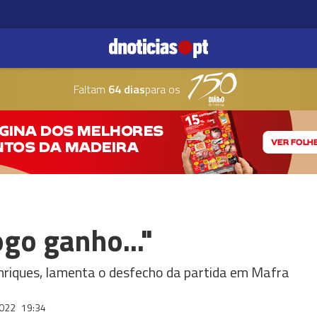
Faltam
64 dias
para os
go ganho..."
nriques, lamenta o desfecho da partida em Mafra
2022
19:34