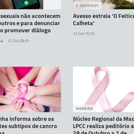
5 SENTIDOS
 sexuais não acontecem
Avesso estreia ‘O Feitic
outros e para denunciar
Calheta’
so promover diálogo
13 Out 16:55
sa
12 Out 08:45
MADEIRA
ha informa sobre os
Núcleo Regional da Mad
tes subtipos de cancro
LPCC realiza peditório 
ma
28 de Outubro a 1 de