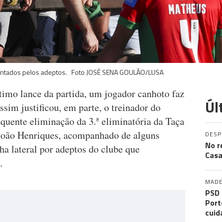
rontados pelos adeptos. Foto JOSÉ SENA GOULÃO/LUSA
timo lance da partida, um jogador canhoto faz
Úl
ssim justificou, em parte, o treinador do
quente eliminação da 3.ª eliminatória da Taça
a João Henriques, acompanhado de alguns
DES
No r
ha lateral por adeptos do clube que
Casa
.
MADE
PSD 
Port
cuid