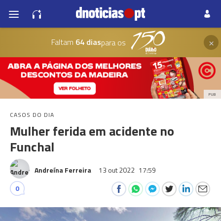
×
Faltam
64 dias
para os
PUB
CASOS DO DIA
Mulher ferida em acidente no
Funchal
Andreína Ferreira
13 out 2022
17:59
0