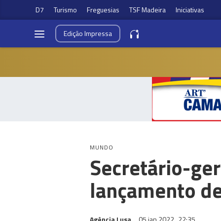
D7
Turismo
Freguesias
TSF Madeira
Iniciativas
Edição
Impressa
MUNDO
Secretário-ge
lançamento de
Agência Lusa
05 jan 2022
22:35