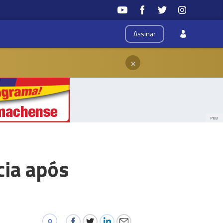
Assinar
×
PUB
cia após
0