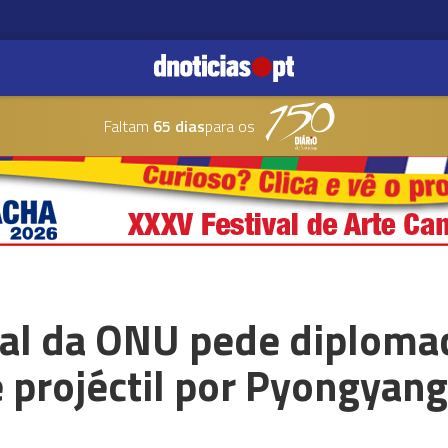
Faltam
65 dias
para os
ral da ONU pede diploma
 projéctil por Pyongyang