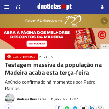
×
Faltam
64 dias
para os
PUB
CORONAVÍRUS
MADEIRA
Testagem massiva da população na
Madeira acaba esta terça-feira
Anúncio confirmado há momentos por Pedro
Ramos
Andreia Dias Ferro
31 jan 2022
12:07
4