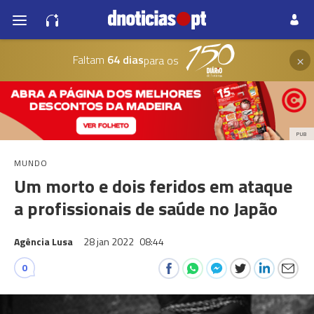
×
Faltam
64 dias
para os
PUB
MUNDO
Um morto e dois feridos em ataque
a profissionais de saúde no Japão
Agência Lusa
28 jan 2022
08:44
0