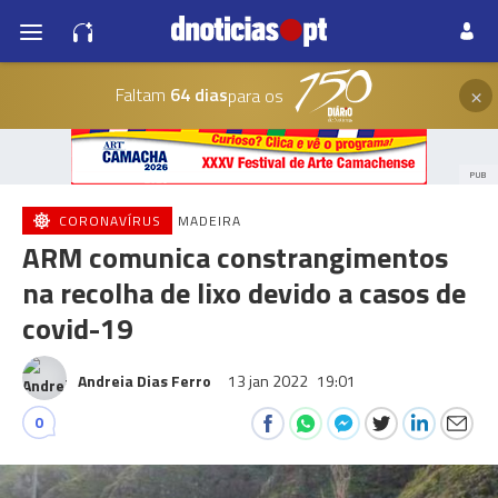
×
Faltam
64 dias
para os
PUB
CORONAVÍRUS
MADEIRA
ARM comunica constrangimentos
na recolha de lixo devido a casos de
covid-19
Andreia Dias Ferro
13 jan 2022
19:01
0