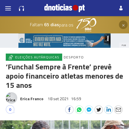
×
Faltam
65 dias
para os
PUB
ELEIÇÕES AUTÁRQUICAS
DESPORTO
‘Funchal Sempre à Frente’ prevê
apoio financeiro atletas menores de
15 anos
Erica Franco
18 set 2021
16:59
0