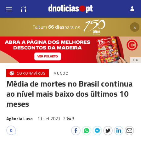
×
Faltam
66 dias
para os
PUB
CORONAVÍRUS
MUNDO
Média de mortes no Brasil continua
ao nível mais baixo dos últimos 10
meses
Agência Lusa
11 set 2021
23:48
0