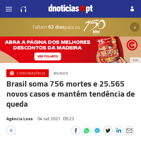
×
Faltam
63 dias
para os
PUB
CORONAVÍRUS
MUNDO
Brasil soma 756 mortes e 25.565
novos casos e mantém tendência de
queda
Agência Lusa
04 set 2021
09:23
0