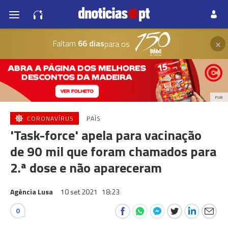
×
Faltam
66 dias
para os
PUB
CORONAVÍRUS
PAÍS
'Task-force' apela para vacinação
de 90 mil que foram chamados para
2.ª dose e não apareceram
Agência Lusa
10 set 2021
18:23
0