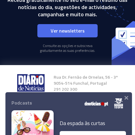
notícias do dia, sugestões de actividades,
campanhas e muito mais.
Ver newsletters
Consulte as opções e subscreva
gratuitamente as suas preferências.
Rua Dr. Fernão de Ornelas, 56 - 3º
9054-514 Funchal, Portugal
291 202 300
×
Podcasts
Instale a nossa App
Da espada às curtas