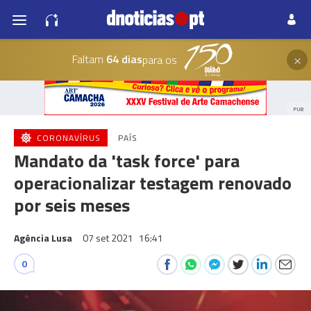
×
Faltam
64 dias
para os
PUB
CORONAVÍRUS
PAÍS
Mandato da 'task force' para
operacionalizar testagem renovado
por seis meses
Agência Lusa
07 set 2021
16:41
0