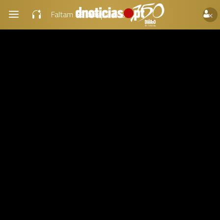
×
Faltam
66 dias
para os