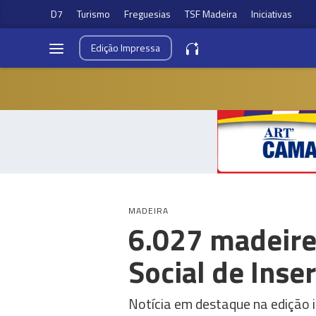
D7
Turismo
Freguesias
TSF Madeira
Iniciativas
Edição
Impressa
MADEIRA
6.027 madeire
Social de Inse
Notícia em destaque na edição 