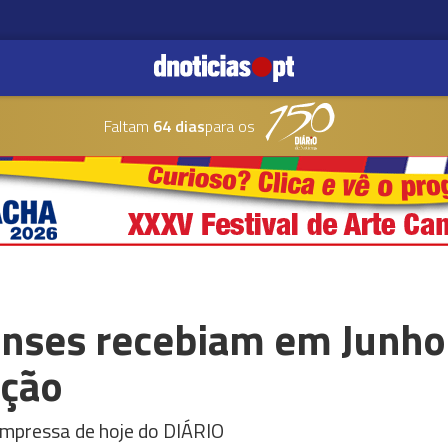
Faltam
64 dias
para os
nses recebiam em Junho
rção
impressa de hoje do DIÁRIO