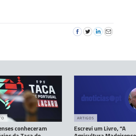
TO
ARTIGOS
enses conheceram
Escrevi um Livro, “A
rios da Taça de
Agricultura Madeirense