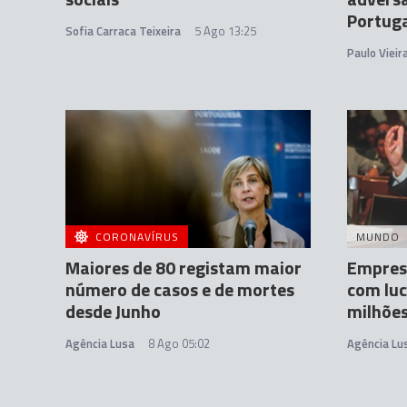
Portug
Sofia Carraca Teixeira
5 Ago 13:25
Paulo Vieir
CORONAVÍRUS
MUNDO
Maiores de 80 registam maior
Empres
número de casos e de mortes
com luc
desde Junho
milhões
Agência Lusa
8 Ago 05:02
Agência Lu