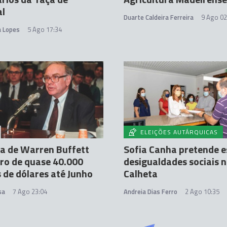
al
Duarte Caldeira Ferreira
9 Ago 02
a Lopes
5 Ago 17:34
ELEIÇÕES AUTÁRQUICAS
a de Warren Buffett
Sofia Canha pretende e
ro de quase 40.000
desigualdades sociais 
 de dólares até Junho
Calheta
sa
7 Ago 23:04
Andreia Dias Ferro
2 Ago 10:35