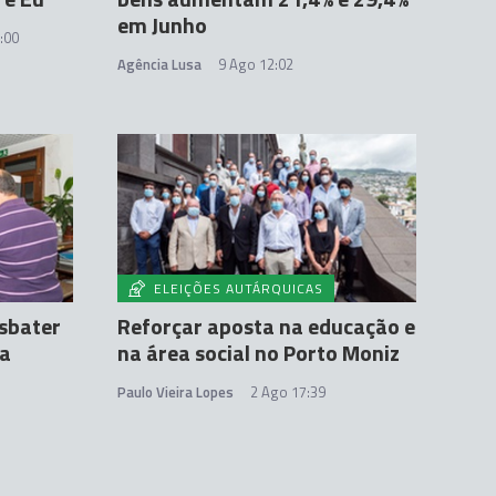
em Junho
:00
Agência Lusa
9 Ago 12:02
ELEIÇÕES AUTÁRQUICAS
sbater
Reforçar aposta na educação e
na
na área social no Porto Moniz
Paulo Vieira Lopes
2 Ago 17:39