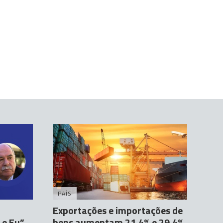
PAÍS
Exportações e importações de
 e Eu”
bens aumentam 21,4% e 29,4%