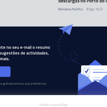
descargas no Porto do 
Marianna Pacifico
8 Ago 16:22
te no seu e-mail o resumo
, sugestões de actividades,
mais.
s
a gratuitamente as suas preferências.
Instale a nossa App