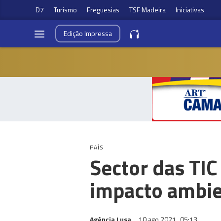
D7
Turismo
Freguesias
TSF Madeira
Iniciativas
Edição
Impressa
PAÍS
Sector das TIC
impacto ambie
Agência Lusa
10 ago 2021
05:13