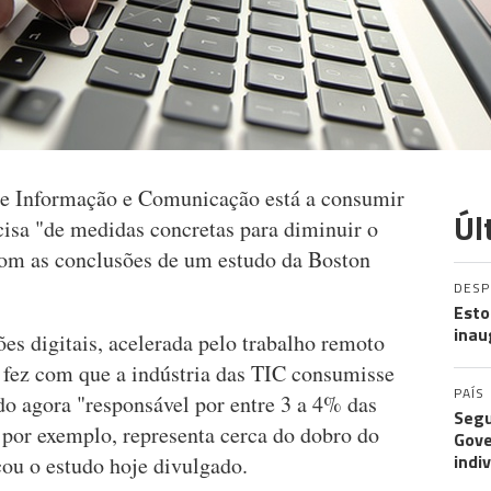
 de Informação e Comunicação está a consumir
Úl
cisa "de medidas concretas para diminuir o
com as conclusões de um estudo da Boston
DES
Esto
inau
es digitais, acelerada pelo trabalho remoto
 fez com que a indústria das TIC consumisse
PAÍS
do agora "responsável por entre 3 a 4% das
Segu
 por exemplo, representa cerca do dobro do
Gove
indi
icou o estudo hoje divulgado.