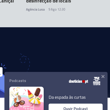
Caniçal
desinfecção de locais
Agência Lusa
9 Ago 12:30
×
Podcasts
Da espada às curtas
Ouvir Podcast