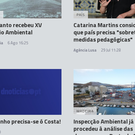
A
PAÍS
anto recebeu XV
Catarina Martins consi
io Ambiental
que país precisa "sobre
medidas pedagógicas"
ia
6 Ago 16:25
Agência Lusa
29 Jul 11:28
MADEIRA
inho precisa-se ó Costa!
Inspecção Ambiental já
procedeu à análise das
0