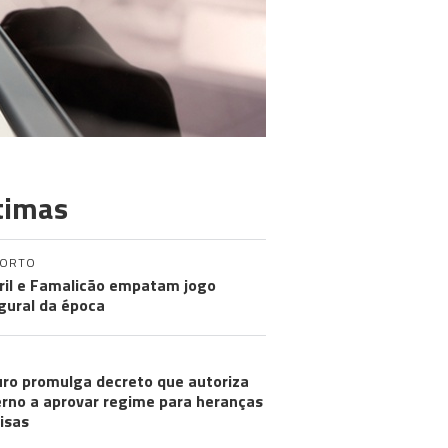
timas
PORTO
ril e Famalicão empatam jogo
gural da época
ro promulga decreto que autoriza
rno a aprovar regime para heranças
visas