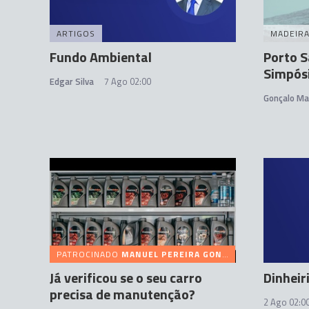
ARTIGOS
MADEIR
Fundo Ambiental
Porto S
Simpós
Edgar Silva
7 Ago 02:00
Gonçalo Ma
PATROCINADO
MANUEL PEREIRA GONÇALVES (SERRÃO) & FILHOS
Já verificou se o seu carro
Dinheir
precisa de manutenção?
2 Ago 02:0