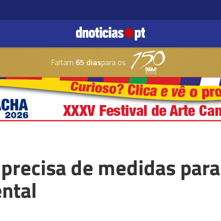
Faltam
65 dias
para os
 precisa de medidas para
ntal