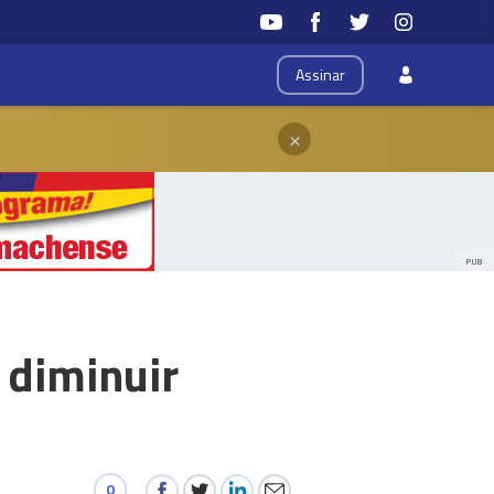
Assinar
×
PUB
 diminuir
0