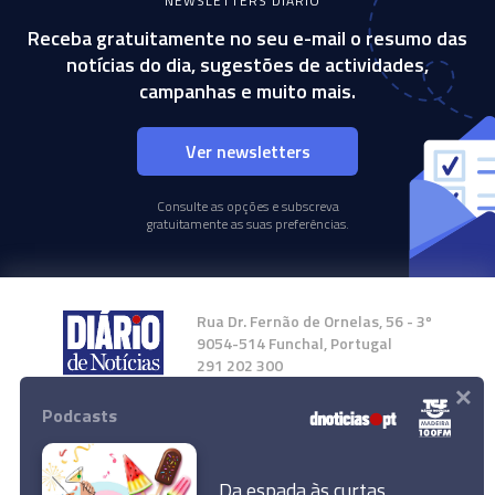
NEWSLETTERS DIÁRIO
Receba gratuitamente no seu e-mail o resumo das
notícias do dia, sugestões de actividades,
campanhas e muito mais.
Ver newsletters
Consulte as opções e subscreva
gratuitamente as suas preferências.
Rua Dr. Fernão de Ornelas, 56 - 3º
9054-514 Funchal, Portugal
291 202 300
×
Podcasts
Instale a nossa App
Da espada às curtas