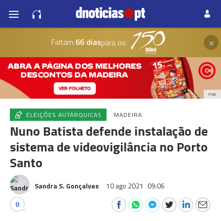
×
Faltam
66 dias
para os
PUB
ELEIÇÕES AUTÁRQUICAS
MADEIRA
Nuno Batista defende instalação de
sistema de videovigilância no Porto
Santo
Sandra S. Gonçalves
10 ago 2021
09:06
0