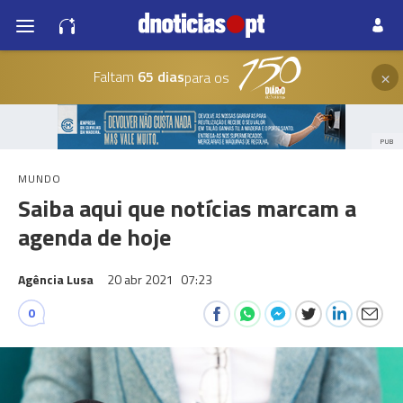
×
Faltam
65 dias
para os
PUB
MUNDO
Saiba aqui que notícias marcam a
agenda de hoje
Agência Lusa
20 abr 2021
07:23
0