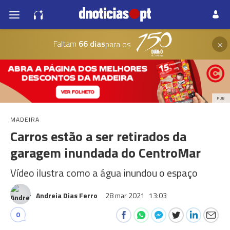
×
Faltam
66 dias
para os
PUB
MADEIRA
Carros estão a ser retirados da
garagem inundada do CentroMar
Vídeo ilustra como a água inundou o espaço
Andreia Dias Ferro
28 mar 2021
13:03
0