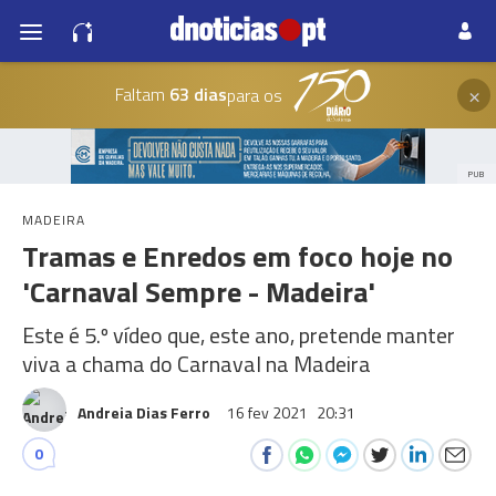
×
Faltam
63 dias
para os
PUB
MADEIRA
Tramas e Enredos em foco hoje no
'Carnaval Sempre - Madeira'
Este é 5.º vídeo que, este ano, pretende manter
viva a chama do Carnaval na Madeira
Andreia Dias Ferro
16 fev 2021
20:31
0