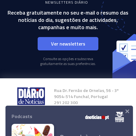
NEWSLETTERS DIÁRIO
Receba gratuitamente no seu e-mail o resumo das
notícias do dia, sugestões de actividades,
campanhas e muito mais.
Ver newsletters
Consulte as opções e subscreva
gratuitamente as suas preferências.
Rua Dr. Fernão de Ornelas, 56 - 3º
9054-514 Funchal, Portugal
291 202 300
×
Podcasts
Instale a nossa App