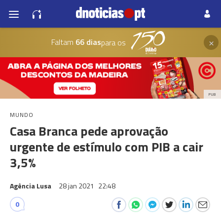
×
Faltam
66 dias
para os
PUB
MUNDO
Casa Branca pede aprovação
urgente de estímulo com PIB a cair
3,5%
Agência Lusa
28 jan 2021
22:48
0