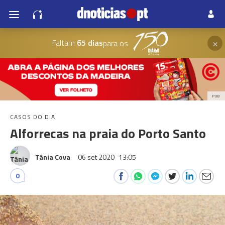
×
Faltam
65 dias
para os
PUB
CASOS DO DIA
Alforrecas na praia do Porto Santo
Tânia Cova
06 set 2020
13:05
0